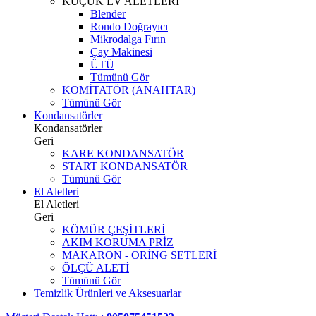
KÜÇÜK EV ALETLERİ
Blender
Rondo Doğrayıcı
Mikrodalga Fırın
Çay Makinesi
ÜTÜ
Tümünü Gör
KOMİTATÖR (ANAHTAR)
Tümünü Gör
Kondansatörler
Kondansatörler
Geri
KARE KONDANSATÖR
START KONDANSATÖR
Tümünü Gör
El Aletleri
El Aletleri
Geri
KÖMÜR ÇEŞİTLERİ
AKIM KORUMA PRİZ
MAKARON - ORİNG SETLERİ
ÖLÇÜ ALETİ
Tümünü Gör
Temizlik Ürünleri ve Aksesuarlar