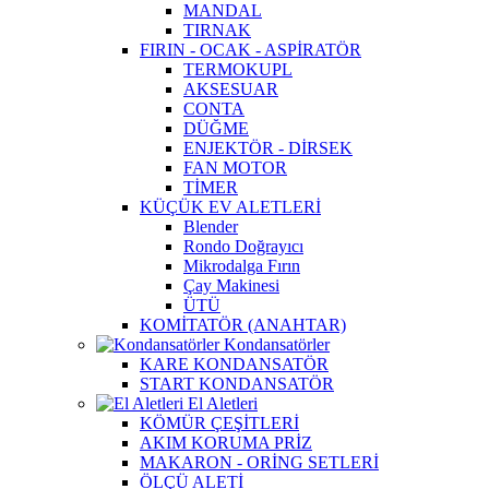
MANDAL
TIRNAK
FIRIN - OCAK - ASPİRATÖR
TERMOKUPL
AKSESUAR
CONTA
DÜĞME
ENJEKTÖR - DİRSEK
FAN MOTOR
TİMER
KÜÇÜK EV ALETLERİ
Blender
Rondo Doğrayıcı
Mikrodalga Fırın
Çay Makinesi
ÜTÜ
KOMİTATÖR (ANAHTAR)
Kondansatörler
KARE KONDANSATÖR
START KONDANSATÖR
El Aletleri
KÖMÜR ÇEŞİTLERİ
AKIM KORUMA PRİZ
MAKARON - ORİNG SETLERİ
ÖLÇÜ ALETİ