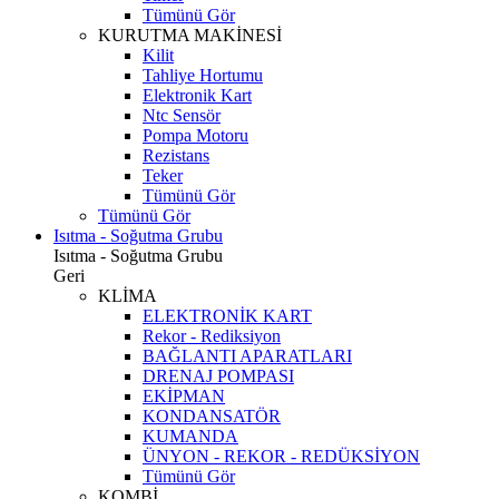
Tümünü Gör
KURUTMA MAKİNESİ
Kilit
Tahliye Hortumu
Elektronik Kart
Ntc Sensör
Pompa Motoru
Rezistans
Teker
Tümünü Gör
Tümünü Gör
Isıtma - Soğutma Grubu
Isıtma - Soğutma Grubu
Geri
KLİMA
ELEKTRONİK KART
Rekor - Rediksiyon
BAĞLANTI APARATLARI
DRENAJ POMPASI
EKİPMAN
KONDANSATÖR
KUMANDA
ÜNYON - REKOR - REDÜKSİYON
Tümünü Gör
KOMBİ