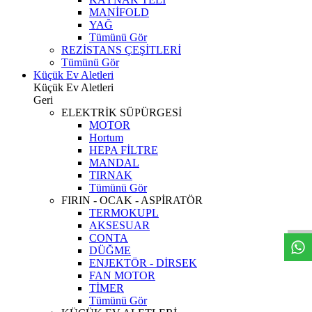
MANİFOLD
YAĞ
Tümünü Gör
REZİSTANS ÇEŞİTLERİ
Tümünü Gör
Küçük Ev Aletleri
Küçük Ev Aletleri
Geri
ELEKTRİK SÜPÜRGESİ
MOTOR
Hortum
HEPA FİLTRE
MANDAL
TIRNAK
Tümünü Gör
W
h
t
s
a
p
p
D
e
s
t
e
H
a
t
t
FIRIN - OCAK - ASPİRATÖR
TERMOKUPL
AKSESUAR
CONTA
DÜĞME
ENJEKTÖR - DİRSEK
FAN MOTOR
TİMER
Tümünü Gör