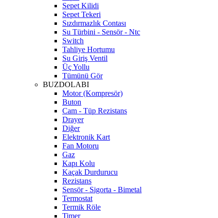
Sepet Kilidi
Sepet Tekeri
Sızdırmazlık Contası
Su Türbini - Sensör - Ntc
Switch
Tahliye Hortumu
Su Giriş Ventil
Üç Yollu
Tümünü Gör
BUZDOLABI
Motor (Kompresör)
Buton
Cam - Tüp Rezistans
Drayer
Diğer
Elektronik Kart
Fan Motoru
Gaz
Kapı Kolu
Kaçak Durdurucu
Rezistans
Sensör - Sigorta - Bimetal
Termostat
Termik Röle
Timer