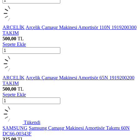
ARÇELİK
Arçelik Çamaşır Makinesi Amortisör 110N 1919200300
TAKIM
500,00
TL
Sepete Ekle
ARÇELİK
Arçelik Çamaşır Makinesi Amortisör 65N 1919200200
TAKIM
500,00
TL
Sepete Ekle
Tükendi
SAMSUNG
Samsung Çamaşır Makinesi Amortisör Takımı 60N
DC66-00343F
325,00
TL