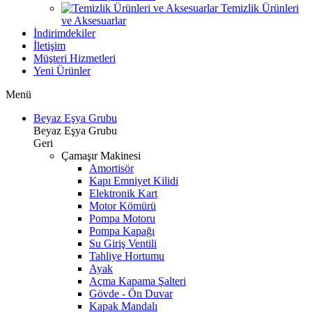
Temizlik Ürünleri
ve Aksesuarlar
İndirimdekiler
İletişim
Müşteri Hizmetleri
Yeni Ürünler
Menü
Beyaz Eşya Grubu
Beyaz Eşya Grubu
Geri
Çamaşır Makinesi
Amortisör
Kapı Emniyet Kilidi
Elektronik Kart
Motor Kömürü
Pompa Motoru
Pompa Kapağı
Su Giriş Ventili
Tahliye Hortumu
Ayak
Açma Kapama Şalteri
Gövde - Ön Duvar
Kapak Mandalı