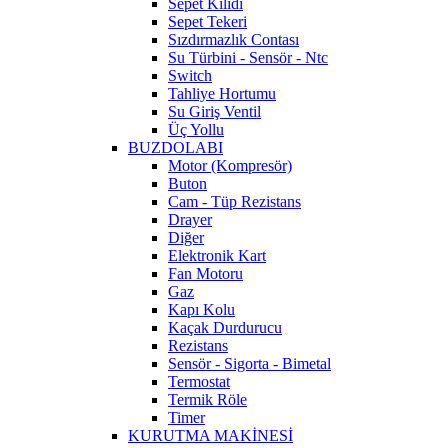
Sepet Kilidi
Sepet Tekeri
Sızdırmazlık Contası
Su Türbini - Sensör - Ntc
Switch
Tahliye Hortumu
Su Giriş Ventil
Üç Yollu
BUZDOLABI
Motor (Kompresör)
Buton
Cam - Tüp Rezistans
Drayer
Diğer
Elektronik Kart
Fan Motoru
Gaz
Kapı Kolu
Kaçak Durdurucu
Rezistans
Sensör - Sigorta - Bimetal
Termostat
Termik Röle
Timer
KURUTMA MAKİNESİ