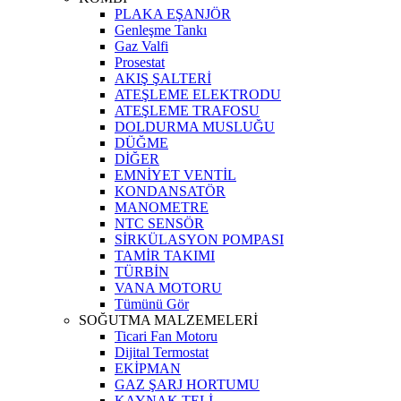
PLAKA EŞANJÖR
Genleşme Tankı
Gaz Valfi
Prosestat
AKIŞ ŞALTERİ
ATEŞLEME ELEKTRODU
ATEŞLEME TRAFOSU
DOLDURMA MUSLUĞU
DÜĞME
DİĞER
EMNİYET VENTİL
KONDANSATÖR
MANOMETRE
NTC SENSÖR
SİRKÜLASYON POMPASI
TAMİR TAKIMI
TÜRBİN
VANA MOTORU
Tümünü Gör
SOĞUTMA MALZEMELERİ
Ticari Fan Motoru
Dijital Termostat
EKİPMAN
GAZ ŞARJ HORTUMU
KAYNAK TELİ