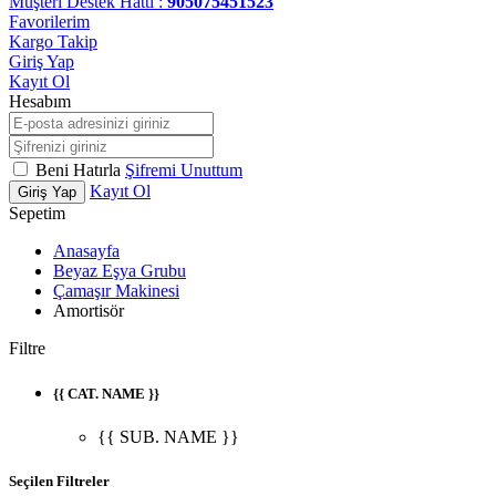
Müşteri Destek Hattı :
905075451523
Favorilerim
Kargo Takip
Giriş Yap
Kayıt Ol
Hesabım
Beni Hatırla
Şifremi Unuttum
Kayıt Ol
Giriş Yap
Sepetim
Anasayfa
Beyaz Eşya Grubu
Çamaşır Makinesi
Amortisör
Filtre
{{ CAT. NAME }}
{{ SUB. NAME }}
Seçilen Filtreler