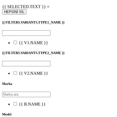
{{ SELECTED.TEXT }} ×
HEPSİNİ SİL
{{ FILTERS.VARIANTS.TYPE1_NAME }}
{{ V1.NAME }}
{{ FILTERS.VARIANTS.TYPE2_NAME }}
{{ V2.NAME }}
Marka
{{ B.NAME }}
Model