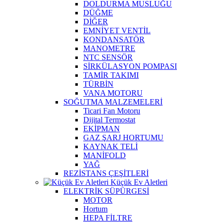
DOLDURMA MUSLUĞU
DÜĞME
DİĞER
EMNİYET VENTİL
KONDANSATÖR
MANOMETRE
NTC SENSÖR
SİRKÜLASYON POMPASI
TAMİR TAKIMI
TÜRBİN
VANA MOTORU
SOĞUTMA MALZEMELERİ
Ticari Fan Motoru
Dijital Termostat
EKİPMAN
GAZ ŞARJ HORTUMU
KAYNAK TELİ
MANİFOLD
YAĞ
REZİSTANS ÇEŞİTLERİ
Küçük Ev Aletleri
ELEKTRİK SÜPÜRGESİ
MOTOR
Hortum
HEPA FİLTRE