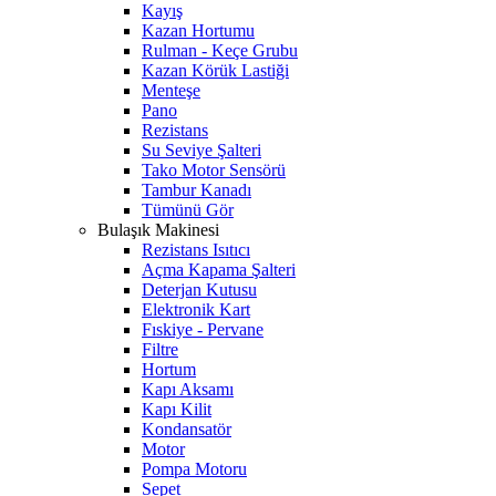
Kayış
Kazan Hortumu
Rulman - Keçe Grubu
Kazan Körük Lastiği
Menteşe
Pano
Rezistans
Su Seviye Şalteri
Tako Motor Sensörü
Tambur Kanadı
Tümünü Gör
Bulaşık Makinesi
Rezistans Isıtıcı
Açma Kapama Şalteri
Deterjan Kutusu
Elektronik Kart
Fıskiye - Pervane
Filtre
Hortum
Kapı Aksamı
Kapı Kilit
Kondansatör
Motor
Pompa Motoru
Sepet