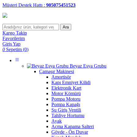
Müşteri Destek Hattı :
905075451523
Ara
Kargo Takip
Favorilerim
Giriş Yap
0
Sepetim (
0
)
Beyaz Eşya Grubu
Çamaşır Makinesi
Amortisör
Kapı Emniyet Kilidi
Elektronik Kart
Motor Kömürü
Pompa Motoru
Pompa Kapağı
Su Giriş Ventili
Tahliye Hortumu
Ayak
Açma Kapama Şalteri
Gövde - Ön Duvar