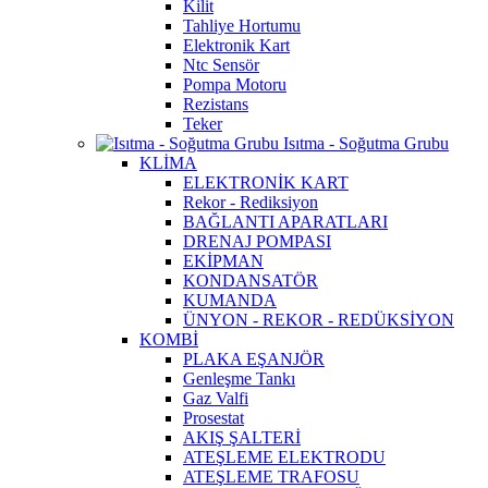
Kilit
Tahliye Hortumu
Elektronik Kart
Ntc Sensör
Pompa Motoru
Rezistans
Teker
Isıtma - Soğutma Grubu
KLİMA
ELEKTRONİK KART
Rekor - Rediksiyon
BAĞLANTI APARATLARI
DRENAJ POMPASI
EKİPMAN
KONDANSATÖR
KUMANDA
ÜNYON - REKOR - REDÜKSİYON
KOMBİ
PLAKA EŞANJÖR
Genleşme Tankı
Gaz Valfi
Prosestat
AKIŞ ŞALTERİ
ATEŞLEME ELEKTRODU
ATEŞLEME TRAFOSU