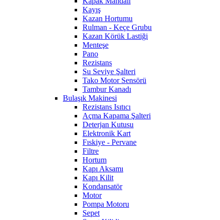
Kapak Mandalı
Kayış
Kazan Hortumu
Rulman - Keçe Grubu
Kazan Körük Lastiği
Menteşe
Pano
Rezistans
Su Seviye Şalteri
Tako Motor Sensörü
Tambur Kanadı
Bulaşık Makinesi
Rezistans Isıtıcı
Açma Kapama Şalteri
Deterjan Kutusu
Elektronik Kart
Fıskiye - Pervane
Filtre
Hortum
Kapı Aksamı
Kapı Kilit
Kondansatör
Motor
Pompa Motoru
Sepet