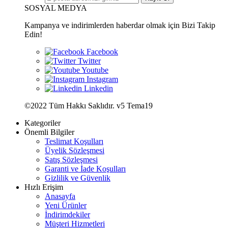
SOSYAL MEDYA
Kampanya ve indirimlerden haberdar olmak için Bizi Takip
Edin!
©2022 Tüm Hakkı Saklıdır. v5 Tema19
Kategoriler
Önemli Bilgiler
Teslimat Koşulları
Üyelik Sözleşmesi
Satış Sözleşmesi
Garanti ve İade Koşulları
Gizlilik ve Güvenlik
Hızlı Erişim
Anasayfa
Yeni Ürünler
İndirimdekiler
Müşteri Hizmetleri