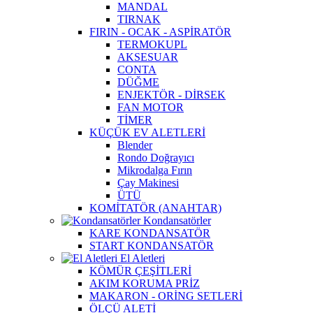
MANDAL
TIRNAK
FIRIN - OCAK - ASPİRATÖR
TERMOKUPL
AKSESUAR
CONTA
DÜĞME
ENJEKTÖR - DİRSEK
FAN MOTOR
TİMER
KÜÇÜK EV ALETLERİ
Blender
Rondo Doğrayıcı
Mikrodalga Fırın
Çay Makinesi
ÜTÜ
KOMİTATÖR (ANAHTAR)
Kondansatörler
KARE KONDANSATÖR
START KONDANSATÖR
El Aletleri
KÖMÜR ÇEŞİTLERİ
AKIM KORUMA PRİZ
MAKARON - ORİNG SETLERİ
ÖLÇÜ ALETİ