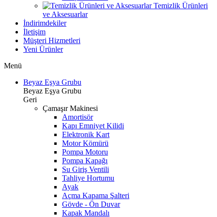
Temizlik Ürünleri
ve Aksesuarlar
İndirimdekiler
İletişim
Müşteri Hizmetleri
Yeni Ürünler
Menü
Beyaz Eşya Grubu
Beyaz Eşya Grubu
Geri
Çamaşır Makinesi
Amortisör
Kapı Emniyet Kilidi
Elektronik Kart
Motor Kömürü
Pompa Motoru
Pompa Kapağı
Su Giriş Ventili
Tahliye Hortumu
Ayak
Açma Kapama Şalteri
Gövde - Ön Duvar
Kapak Mandalı