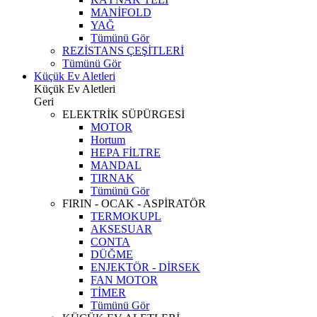
MANİFOLD
YAĞ
Tümünü Gör
REZİSTANS ÇEŞİTLERİ
Tümünü Gör
Küçük Ev Aletleri
Küçük Ev Aletleri
Geri
ELEKTRİK SÜPÜRGESİ
MOTOR
Hortum
HEPA FİLTRE
MANDAL
TIRNAK
Tümünü Gör
FIRIN - OCAK - ASPİRATÖR
TERMOKUPL
AKSESUAR
CONTA
DÜĞME
ENJEKTÖR - DİRSEK
FAN MOTOR
TİMER
Tümünü Gör