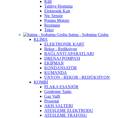
Kilit
Tahliye Hortumu
Elektronik Kart
Ntc Sensör
Pompa Motoru
Rezistans
Teker
Isıtma - Soğutma Grubu
KLİMA
ELEKTRONİK KART
Rekor - Rediksiyon
BAĞLANTI APARATLARI
DRENAJ POMPASI
EKİPMAN
KONDANSATÖR
KUMANDA
ÜNYON - REKOR - REDÜKSİYON
KOMBİ
PLAKA EŞANJÖR
Genleşme Tankı
Gaz Valfi
Prosestat
AKIŞ ŞALTERİ
ATEŞLEME ELEKTRODU
ATEŞLEME TRAFOSU