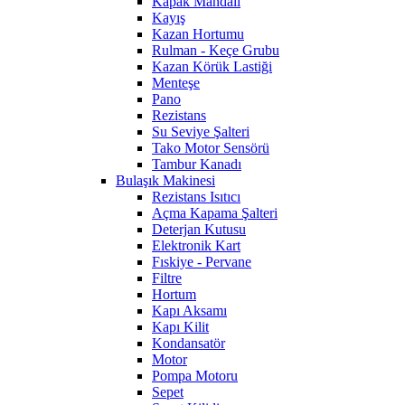
Kapak Mandalı
Kayış
Kazan Hortumu
Rulman - Keçe Grubu
Kazan Körük Lastiği
Menteşe
Pano
Rezistans
Su Seviye Şalteri
Tako Motor Sensörü
Tambur Kanadı
Bulaşık Makinesi
Rezistans Isıtıcı
Açma Kapama Şalteri
Deterjan Kutusu
Elektronik Kart
Fıskiye - Pervane
Filtre
Hortum
Kapı Aksamı
Kapı Kilit
Kondansatör
Motor
Pompa Motoru
Sepet