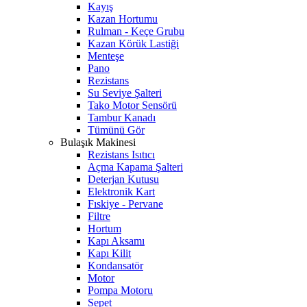
Kayış
Kazan Hortumu
Rulman - Keçe Grubu
Kazan Körük Lastiği
Menteşe
Pano
Rezistans
Su Seviye Şalteri
Tako Motor Sensörü
Tambur Kanadı
Tümünü Gör
Bulaşık Makinesi
Rezistans Isıtıcı
Açma Kapama Şalteri
Deterjan Kutusu
Elektronik Kart
Fıskiye - Pervane
Filtre
Hortum
Kapı Aksamı
Kapı Kilit
Kondansatör
Motor
Pompa Motoru
Sepet