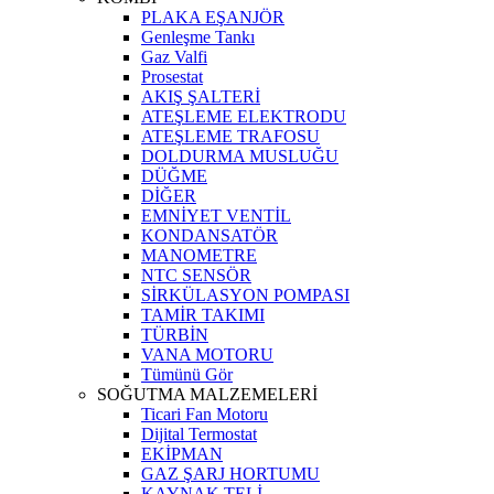
PLAKA EŞANJÖR
Genleşme Tankı
Gaz Valfi
Prosestat
AKIŞ ŞALTERİ
ATEŞLEME ELEKTRODU
ATEŞLEME TRAFOSU
DOLDURMA MUSLUĞU
DÜĞME
DİĞER
EMNİYET VENTİL
KONDANSATÖR
MANOMETRE
NTC SENSÖR
SİRKÜLASYON POMPASI
TAMİR TAKIMI
TÜRBİN
VANA MOTORU
Tümünü Gör
SOĞUTMA MALZEMELERİ
Ticari Fan Motoru
Dijital Termostat
EKİPMAN
GAZ ŞARJ HORTUMU
KAYNAK TELİ