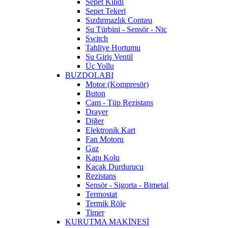
Sepet Kilidi
Sepet Tekeri
Sızdırmazlık Contası
Su Türbini - Sensör - Ntc
Switch
Tahliye Hortumu
Su Giriş Ventil
Üç Yollu
BUZDOLABI
Motor (Kompresör)
Buton
Cam - Tüp Rezistans
Drayer
Diğer
Elektronik Kart
Fan Motoru
Gaz
Kapı Kolu
Kaçak Durdurucu
Rezistans
Sensör - Sigorta - Bimetal
Termostat
Termik Röle
Timer
KURUTMA MAKİNESİ