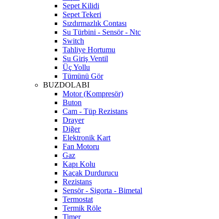
Sepet Kilidi
Sepet Tekeri
Sızdırmazlık Contası
Su Türbini - Sensör - Ntc
Switch
Tahliye Hortumu
Su Giriş Ventil
Üç Yollu
Tümünü Gör
BUZDOLABI
Motor (Kompresör)
Buton
Cam - Tüp Rezistans
Drayer
Diğer
Elektronik Kart
Fan Motoru
Gaz
Kapı Kolu
Kaçak Durdurucu
Rezistans
Sensör - Sigorta - Bimetal
Termostat
Termik Röle
Timer