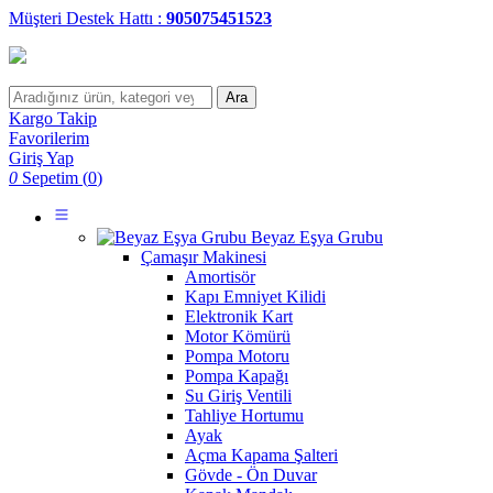
Müşteri Destek Hattı :
905075451523
Ara
Kargo Takip
Favorilerim
Giriş Yap
0
Sepetim (
0
)
Beyaz Eşya Grubu
Çamaşır Makinesi
Amortisör
Kapı Emniyet Kilidi
Elektronik Kart
Motor Kömürü
Pompa Motoru
Pompa Kapağı
Su Giriş Ventili
Tahliye Hortumu
Ayak
Açma Kapama Şalteri
Gövde - Ön Duvar