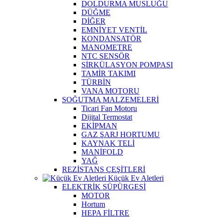
DOLDURMA MUSLUĞU
DÜĞME
DİĞER
EMNİYET VENTİL
KONDANSATÖR
MANOMETRE
NTC SENSÖR
SİRKÜLASYON POMPASI
TAMİR TAKIMI
TÜRBİN
VANA MOTORU
SOĞUTMA MALZEMELERİ
Ticari Fan Motoru
Dijital Termostat
EKİPMAN
GAZ ŞARJ HORTUMU
KAYNAK TELİ
MANİFOLD
YAĞ
REZİSTANS ÇEŞİTLERİ
Küçük Ev Aletleri
ELEKTRİK SÜPÜRGESİ
MOTOR
Hortum
HEPA FİLTRE