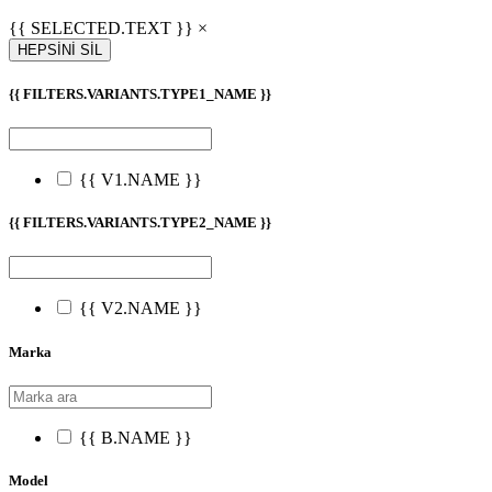
{{ SELECTED.TEXT }} ×
HEPSİNİ SİL
{{ FILTERS.VARIANTS.TYPE1_NAME }}
{{ V1.NAME }}
{{ FILTERS.VARIANTS.TYPE2_NAME }}
{{ V2.NAME }}
Marka
{{ B.NAME }}
Model