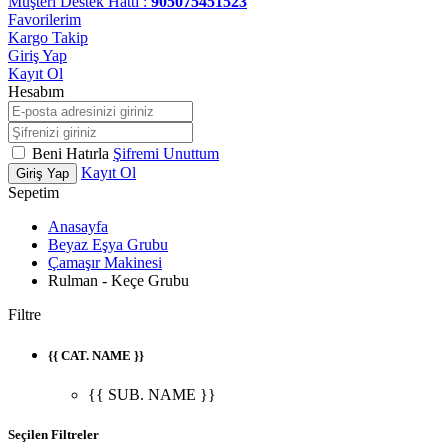
Müşteri Destek Hattı :
905075451523
Favorilerim
Kargo Takip
Giriş Yap
Kayıt Ol
Hesabım
Beni Hatırla
Şifremi Unuttum
Kayıt Ol
Giriş Yap
Sepetim
Anasayfa
Beyaz Eşya Grubu
Çamaşır Makinesi
Rulman - Keçe Grubu
Filtre
{{ CAT. NAME }}
{{ SUB. NAME }}
Seçilen Filtreler