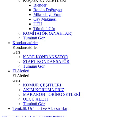
KÜÇÜK EV ALETLERİ
Blender
Rondo Doğrayıcı
Mikrodalga Fırın
Çay Makinesi
ÜTÜ
Tümünü Gör
KOMİTATÖR (ANAHTAR)
Tümünü Gör
Kondansatörler
Kondansatörler
Geri
KARE KONDANSATÖR
START KONDANSATÖR
Tümünü Gör
El Aletleri
El Aletleri
Geri
KÖMÜR ÇEŞİTLERİ
AKIM KORUMA PRİZ
MAKARON - ORİNG SETLERİ
ÖLÇÜ ALETİ
Tümünü Gör
Temizlik Ürünleri ve Aksesuarlar