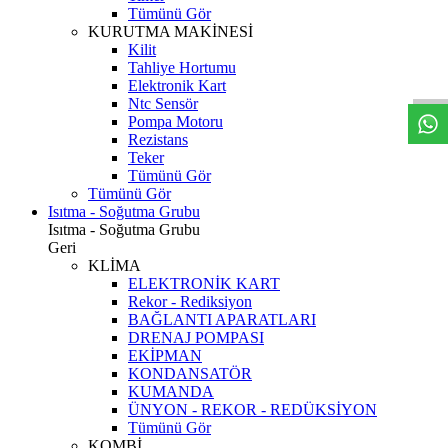
Tümünü Gör
KURUTMA MAKİNESİ
W
h
t
s
a
p
p
D
e
s
t
e
H
a
t
t
Kilit
Tahliye Hortumu
Elektronik Kart
Ntc Sensör
Pompa Motoru
Rezistans
Teker
Tümünü Gör
Tümünü Gör
Isıtma - Soğutma Grubu
Isıtma - Soğutma Grubu
Geri
KLİMA
ELEKTRONİK KART
Rekor - Rediksiyon
BAĞLANTI APARATLARI
DRENAJ POMPASI
EKİPMAN
KONDANSATÖR
KUMANDA
ÜNYON - REKOR - REDÜKSİYON
Tümünü Gör
KOMBİ